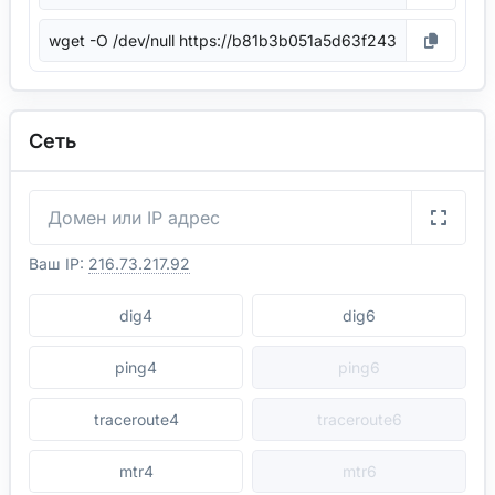
Сеть
Ваш IP:
216.73.217.92
dig4
dig6
ping4
ping6
traceroute4
traceroute6
mtr4
mtr6